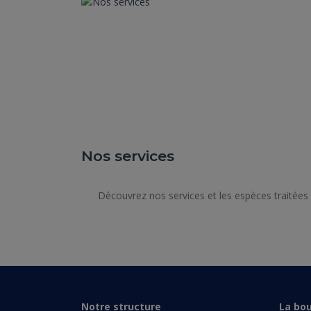
anormale, un essou
étant toujours la 
plusieurs formes g
choix du traitemen
Nos services
      Découvrez nos services et les espèces traitées dans notre structure.

Notre structure
La bou