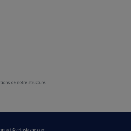
e, un traitement vermifuge existe, le mieux 
 moustiques, il existe des antiparasitaires de 
mes à votre service pour vous aider dans le 
ontact@vetosiagne.com