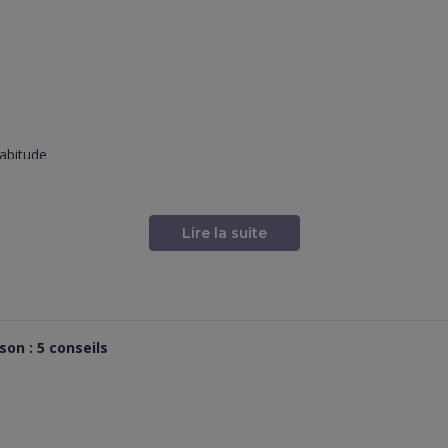
habitude
bucco-dentaire :
Lire la suite
ent abîmée peut être très douloureuse.
os de soutien.
res organes (cœur, reins, foie) et provoquer de graves complications.
son : 5 conseils
nté :