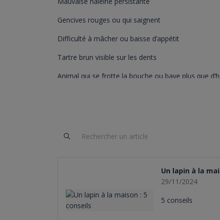
Mauvaise haleine persistante
Gencives rouges ou qui saignent
Difficulté à mâcher ou baisse d’appétit
Tartre brun visible sur les dents
Animal qui se frotte la bouche ou bave plus que d’
🦷
Les conséquences d’une mauvaise hygiène 
Douleurs chroniques
: une inflammation ou une d
Perte de dents
: le tartre attaque les gencives et l’
Infections
: les bactéries peuvent migrer vers d’aut
Un lapin à la mai
29/11/2024
5 conseils
✅
Les solutions pour une bouche en pleine sa