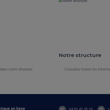
fflement et des difficultés à respirer. Contrairement à la leishmanios
prévention contre les moustiques.Pour protéger votre animal contre les
aléniques :&nbsp;pipettes, colliers ou spray répulsifs.&nbsp;Nous som
t le mieux adapté à cotre animal
Notre structure
      Consultez toutes les informations de notre structure.

tique en ligne
04 93 42 35 10
c