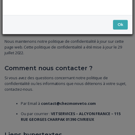
Informatique et Libertés » ne sont pas respectés, vous pouvez
adresser une réclamation en ligne à la CNIL.
Changements de notre politique de
Ok
confidentialité.
Nous maintenons notre politique de confidentialité à jour sur cette
page web. Cette politique de confidentialité a été mise à jour le 29
juillet 2022.
Comment nous contacter ?
Si vous avez des questions concernant notre politique de
confidentialité ou les informations que nous détenons à votre sujet,
contactez-nous.
Par Email à
contact@chezmonveto.com
Ou par courrier :
VETSERVICES – ALCYON FRANCE – 115
RUE GEORGES CHARPAK 01390 CIVRIEUX
Liens hypertextes