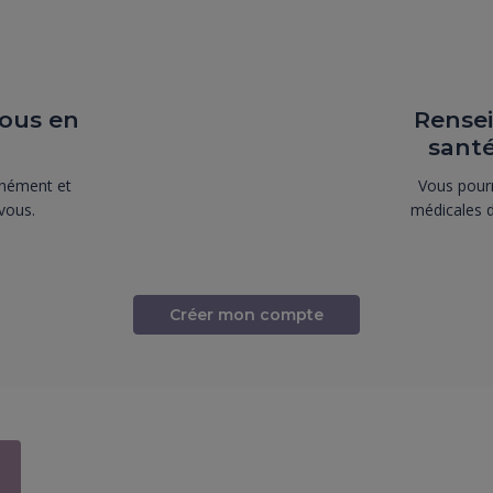
ous en
Rensei
santé
anément et
Vous pourr
vous.
médicales 
Créer mon compte