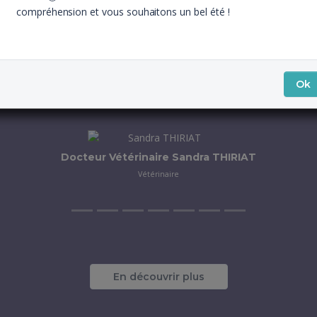
compréhension et vous souhaitons un bel été !
Ok
Notre équipe à votre service
Docteur Vétérinaire Allison GARCINI
Vétérinaire
En découvrir plus