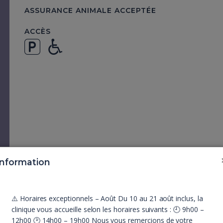
ASSURANCE ANIMALE ACCEPTÉE
ACCÈS
Information
⚠️ Horaires exceptionnels – Août Du 10 au 21 août inclus, la
clinique vous accueille selon les horaires suivants : 🕘 9h00 –
12h00 🕑 14h00 – 19h00 Nous vous remercions de votre