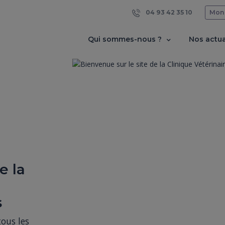
04 93 42 35 10
Mon
Qui sommes-nous ?
Nos actua
e la
s
us les 